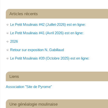
Articles récents
Le Petit Moulinais #42 (Juillet-2026) est en ligne:
Le Petit Moulinais #41 (Avril 2026) est en ligne:
2026
Retour sur exposition N. Gabillaud
Le Petit Moulinais #39 (Octobre 2025) est en ligne:
Liens
Association "Site de Pyrome"
Une généalogie moulinaise