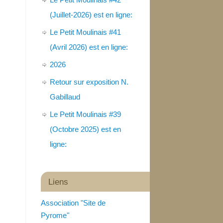
(Juillet-2026) est en ligne:
Le Petit Moulinais #41
(Avril 2026) est en ligne:
2026
Retour sur exposition N.
Gabillaud
Le Petit Moulinais #39
(Octobre 2025) est en
ligne:
Liens
Association "Site de
Pyrome"