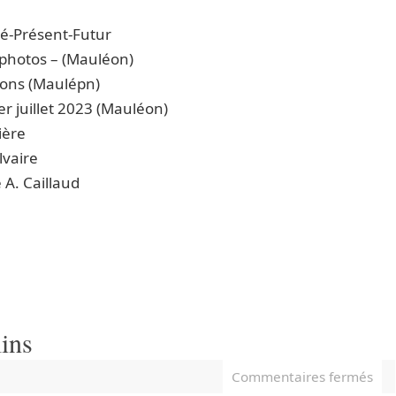
ssé-Présent-Futur
 photos – (Mauléon)
tions (Maulépn)
r juillet 2023 (Mauléon)
ière
lvaire
 A. Caillaud
ins
Commentaires fermés