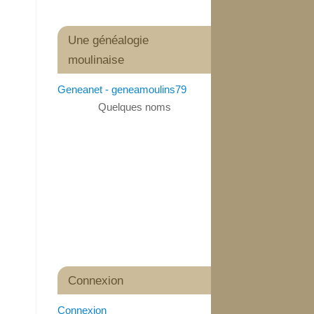
Une généalogie
moulinaise
Geneanet - geneamoulins79
Quelques noms
Connexion
Connexion